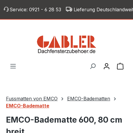
Zum Hauptinhalt springen
Service:
0921 - 6 28 53
Lieferung Deutschlandwei
War
Fussmatten von EMCO
EMCO-Badematten
EMCO-Badematte
EMCO-Badematte 600, 80 cm
breit