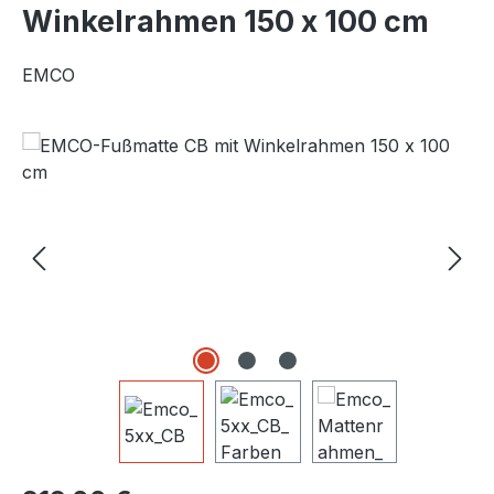
Winkelrahmen 150 x 100 cm
EMCO
Bildergalerie überspringen
Regulärer Preis: