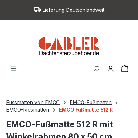
Zum Hauptinhalt springen
Lieferung Deutschlandweit
War
Fussmatten von EMCO
EMCO-Fußmatten
EMCO-Ripsmatten
EMCO Fußmatte 512 R
EMCO-Fußmatte 512 R mit
Winkelrahmen 80 x 50 cm