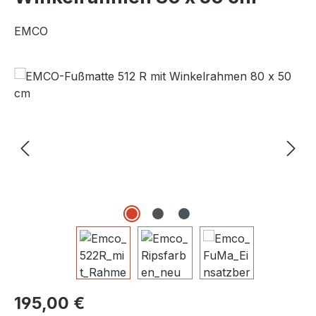
EMCO
Bildergalerie überspringen
Regulärer Preis:
195,00 €