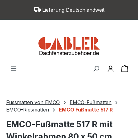
Zum Hauptinhalt springen
Lieferung Deutschlandweit
War
Fussmatten von EMCO
EMCO-Fußmatten
EMCO-Ripsmatten
EMCO Fußmatte 517 R
EMCO-Fußmatte 517 R mit
Winkelrahmen 80 x 50 cm