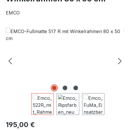
EMCO
Bildergalerie überspringen
Regulärer Preis:
195,00 €