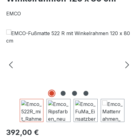
EMCO
Bildergalerie überspringen
Regulärer Preis:
392,00 €