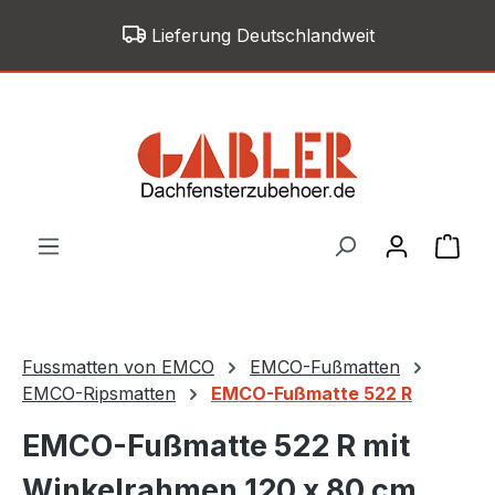
Zum Hauptinhalt springen
Lieferung Deutschlandweit
War
Fussmatten von EMCO
EMCO-Fußmatten
EMCO-Ripsmatten
EMCO-Fußmatte 522 R
EMCO-Fußmatte 522 R mit
Winkelrahmen 120 x 80 cm