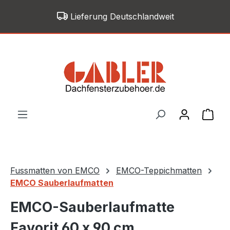
Zum Hauptinhalt springen
Lieferung Deutschlandweit
War
Fussmatten von EMCO
EMCO-Teppichmatten
EMCO Sauberlaufmatten
EMCO-Sauberlaufmatte
Favorit 60 x 90 cm