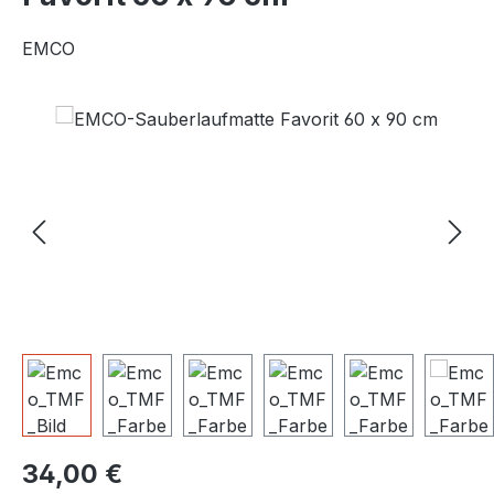
EMCO
Bildergalerie überspringen
Regulärer Preis:
34,00 €