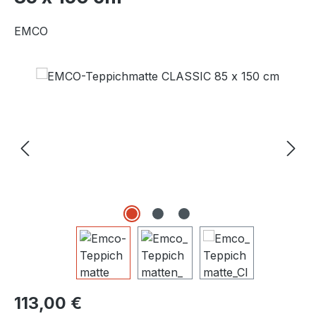
EMCO
Bildergalerie überspringen
Regulärer Preis:
113,00 €