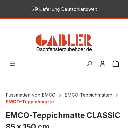
Zum Hauptinhalt springen
Lieferung Deutschlandweit
War
Fussmatten von EMCO
EMCO-Teppichmatten
EMCO-Teppichmatte
EMCO-Teppichmatte CLASSIC
85 x 150 cm