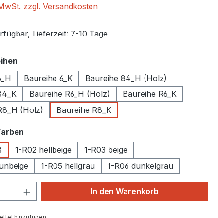
. MwSt. zzgl. Versandkosten
fügbar, Lieferzeit: 7-10 Tage
auswählen
ihen
6_H
Baureihe 6_K
Baureihe 84_H (Holz)
84_K
Baureihe R6_H (Holz)
Baureihe R6_K
R8_H (Holz)
Baureihe R8_K
auswählen
Farben
ß
1-R02 hellbeige
1-R03 beige
unbeige
1-R05 hellgrau
1-R06 dunkelgrau
 Anzahl: Gib den gewünschten Wert ein 
In den Warenkorb
ttel hinzufügen