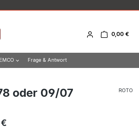
0,00 €
War
 EMCO
Frage & Antwort
78 oder 09/07
ROTO
eis:
 €