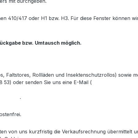
ers mit durchgeben.
hen 410/417 oder H1 bzw. H3. Für diese Fenster können wi
 Rückgabe bzw. Umtausch möglich.
s, Faltstores, Rollläden und Insektenschutzrollos) sowie
28 53)
oder senden Sie uns eine E-Mail (
info@gabler-bayreu
dem Link
.
ostenfrei.
lten von uns kurzfristig die Verkaufsrechnung übermittel