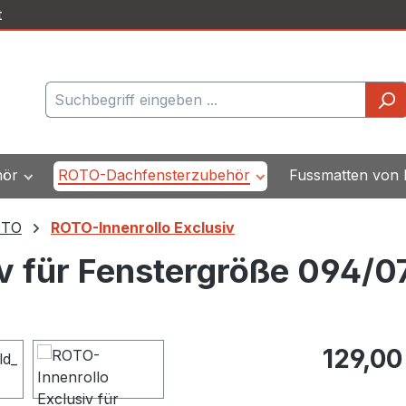
t
hör
ROTO-Dachfensterzubehör
Fussmatten von
OTO
ROTO-Innenrollo Exclusiv
v für Fenstergröße 094/0
Regulärer Pr
129,00