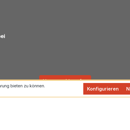
bei
Vertrag widerrufen
rung bieten zu können.
Konfigurieren
N
rtsteuer zzgl.
Versandkosten
und ggf. Nachnahmegebühren,