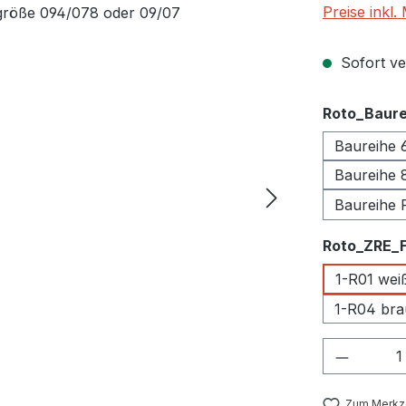
Preise inkl
Sofort ver
Roto_Baure
Baureihe 
Baureihe 
Baureihe 
Roto_ZRE_
1-R01 wei
1-R04 bra
Produkt
Zum Merkze