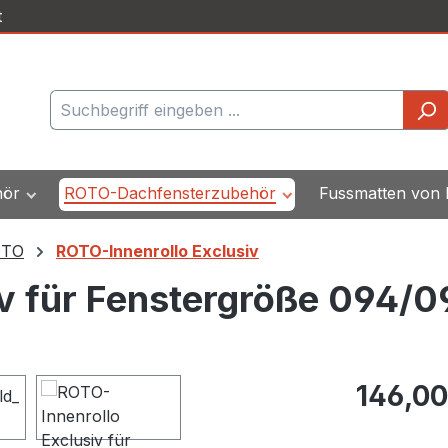
t
hör
ROTO-Dachfensterzubehör
Fussmatten von
OTO
ROTO-Innenrollo Exclusiv
iv für Fenstergröße 094/
Regulärer Pr
146,00