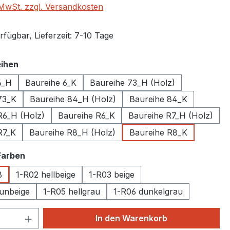
. MwSt. zzgl. Versandkosten
fügbar, Lieferzeit: 7-10 Tage
auswählen
ihen
6_H
Baureihe 6_K
Baureihe 73_H (Holz)
73_K
Baureihe 84_H (Holz)
Baureihe 84_K
R6_H (Holz)
Baureihe R6_K
Baureihe R7_H (Holz)
R7_K
Baureihe R8_H (Holz)
Baureihe R8_K
auswählen
Farben
ß
1-R02 hellbeige
1-R03 beige
unbeige
1-R05 hellgrau
1-R06 dunkelgrau
 Anzahl: Gib den gewünschten Wert ein 
In den Warenkorb