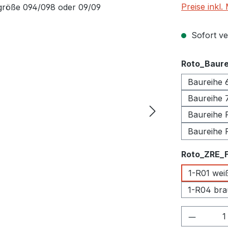
Preise inkl
Sofort ver
Roto_Baure
Baureihe 
Baureihe 
Baureihe 
Baureihe 
Roto_ZRE_
1-R01 wei
1-R04 bra
Produkt