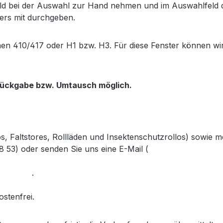
d bei der Auswahl zur Hand nehmen und im Auswahlfeld di
ers mit durchgeben.
hen 410/417 oder H1 bzw. H3. Für diese Fenster können wi
 Rückgabe bzw. Umtausch möglich.
s, Faltstores, Rollläden und Insektenschutzrollos) sowie
28 53)
oder senden Sie uns eine E-Mail (
info@gabler-bayreu
dem Link
.
ostenfrei.