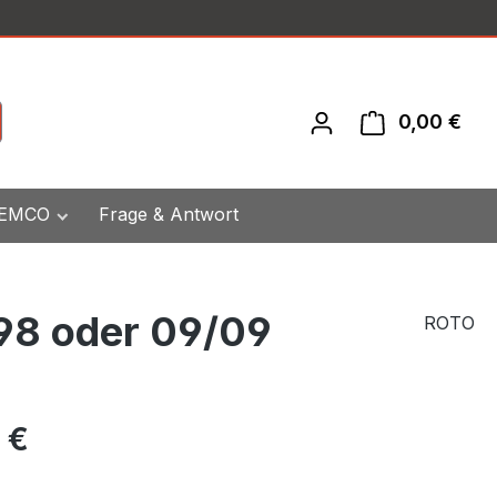
0,00 €
War
 EMCO
Frage & Antwort
098 oder 09/09
ROTO
eis:
 €