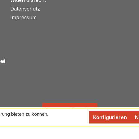
Datenschutz
Impressum
bei
Vertrag widerrufen
rung bieten zu können.
Konfigurieren
N
rtsteuer zzgl.
Versandkosten
und ggf. Nachnahmegebühren,