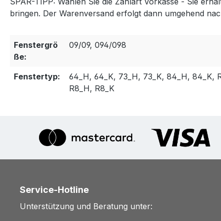
SPAR-TIPP:
Wählen Sie die Zahlart Vorkasse - Sie erha
bringen. Der Warenversand erfolgt dann umgehend nac
Fenstergrö
09/09, 094/098
ße:
Fenstertyp:
64_H, 64_K, 73_H, 73_K, 84_H, 84_K, R
R8_H, R8_K
Service-Hotline
Unterstützung und Beratung unter: