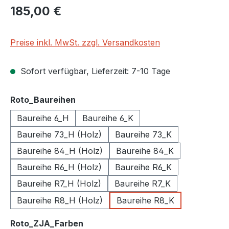
Regulärer Preis:
185,00 €
Preise inkl. MwSt. zzgl. Versandkosten
Sofort verfügbar, Lieferzeit: 7-10 Tage
auswählen
Roto_Baureihen
Baureihe 6_H
Baureihe 6_K
Baureihe 73_H (Holz)
Baureihe 73_K
Baureihe 84_H (Holz)
Baureihe 84_K
Baureihe R6_H (Holz)
Baureihe R6_K
Baureihe R7_H (Holz)
Baureihe R7_K
Baureihe R8_H (Holz)
Baureihe R8_K
auswählen
Roto_ZJA_Farben