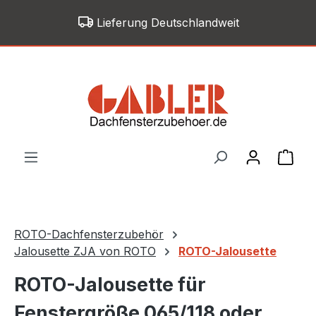
Zum Hauptinhalt springen
Lieferung Deutschlandweit
War
ROTO-Dachfensterzubehör
Jalousette ZJA von ROTO
ROTO-Jalousette
ROTO-Jalousette für
Fenstergröße 065/118 oder