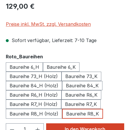
Regulärer Preis:
129,00 €
Preise inkl. MwSt. zzgl. Versandkosten
Sofort verfügbar, Lieferzeit: 7-10 Tage
auswählen
Roto_Baureihen
Baureihe 6_H
Baureihe 6_K
Baureihe 73_H (Holz)
Baureihe 73_K
Baureihe 84_H (Holz)
Baureihe 84_K
Baureihe R6_H (Holz)
Baureihe R6_K
Baureihe R7_H (Holz)
Baureihe R7_K
Baureihe R8_H (Holz)
Baureihe R8_K
Produkt Anzahl: Gib den gewünschten We
In den Warenkorb