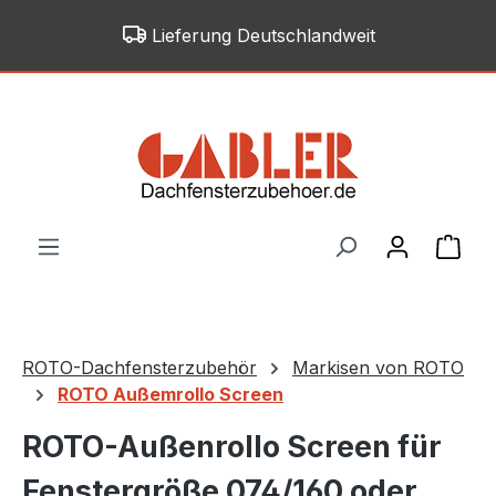
Zum Hauptinhalt springen
Lieferung Deutschlandweit
War
ROTO-Dachfensterzubehör
Markisen von ROTO
ROTO Außemrollo Screen
ROTO-Außenrollo Screen für
Fenstergröße 074/160 oder