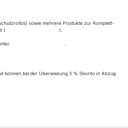
nschutzrollos) sowie mehrere Produkte zur Komplett-
l (
info@gabler-bayreuth.de
).
unter
www.gabler-bayreuth.de
.
t und können bei der Überweisung 3 % Skonto in Abzug