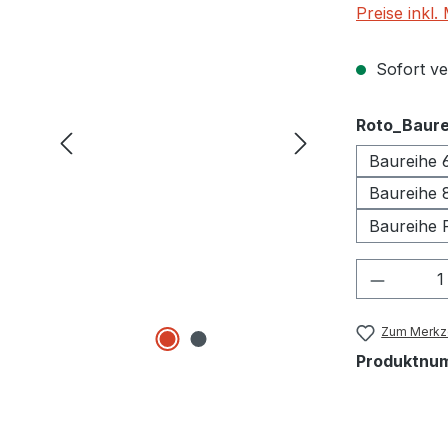
Preise inkl
Sofort ver
Roto_Baure
Baureihe 
Baureihe 
Baureihe 
Produkt
Zum Merkze
Produktnu