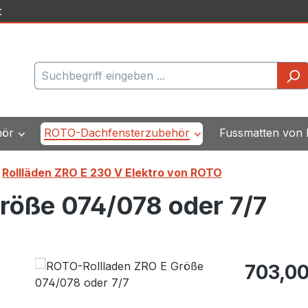
t
hör
ROTO-Dachfensterzubehör
Fussmatten von
Rollläden ZRO E 230 V Elektro von ROTO
röße 074/078 oder 7/7
Regulärer Pr
703,00