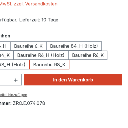
. MwSt. zzgl. Versandkosten
fügbar, Lieferzeit: 10 Tage
auswählen
ihen
6_H
Baureihe 6_K
Baureihe 84_H (Holz)
84_K
Baureihe R6_H (Holz)
Baureihe R6_K
R8_H (Holz)
Baureihe R8_K
 Anzahl: Gib den gewünschten Wert ein 
In den Warenkorb
ttel hinzufügen
mmer:
ZRO.E.074.078