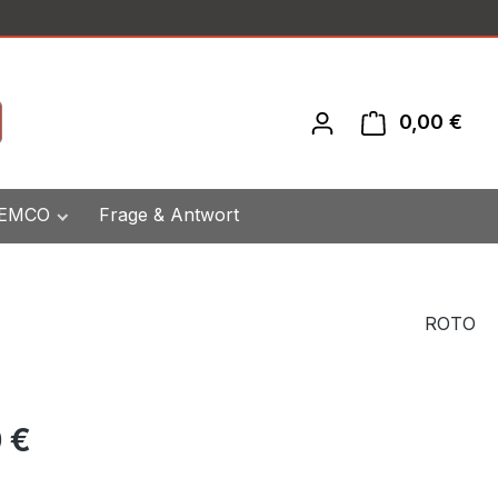
0,00 €
War
 EMCO
Frage & Antwort
ROTO
eis:
 €