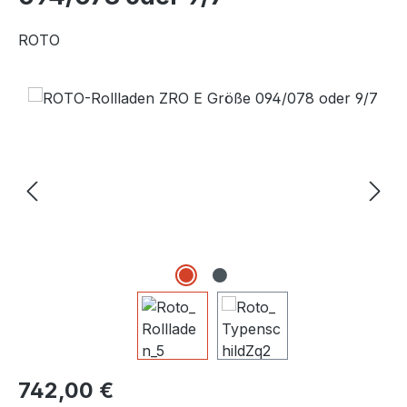
ROTO
Bildergalerie überspringen
Regulärer Preis:
742,00 €