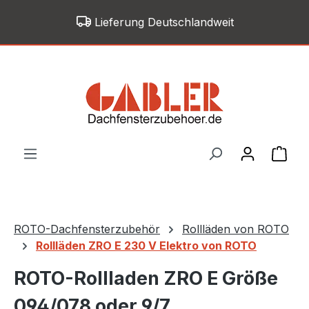
Zum Hauptinhalt springen
Lieferung Deutschlandweit
War
ROTO-Dachfensterzubehör
Rollläden von ROTO
Rollläden ZRO E 230 V Elektro von ROTO
ROTO-Rollladen ZRO E Größe
094/078 oder 9/7