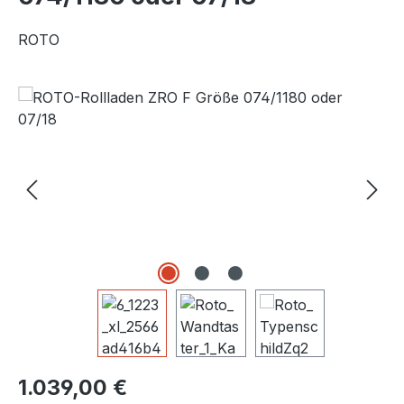
ROTO
Bildergalerie überspringen
Regulärer Preis:
1.039,00 €