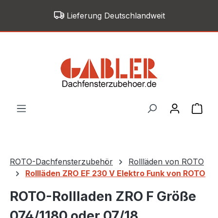
Zum Hauptinhalt springen
Lieferung Deutschlandweit
War
ROTO-Dachfensterzubehör
Rollläden von ROTO
Rollläden ZRO EF 230 V Elektro Funk von ROTO
ROTO-Rollladen ZRO F Größe
074/1180 oder 07/18