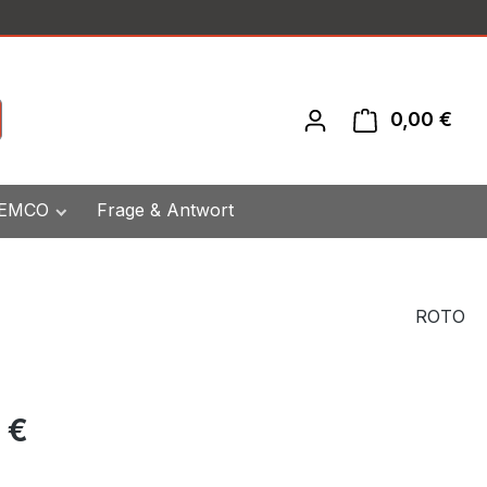
0,00 €
War
 EMCO
Frage & Antwort
ROTO
eis:
 €