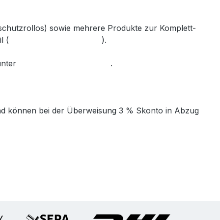
nschutzrollos) sowie mehrere Produkte zur Komplett-
l (
info@gabler-bayreuth.de
).
unter
www.gabler-bayreuth.de
.
t und können bei der Überweisung 3 % Skonto in Abzug