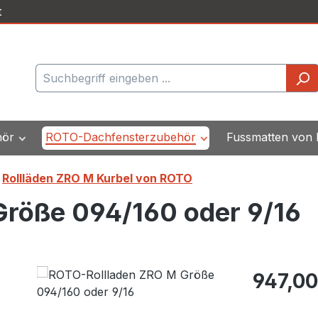
t
hör
ROTO-Dachfensterzubehör
Fussmatten von
Rollläden ZRO M Kurbel von ROTO
röße 094/160 oder 9/16
Regulärer Pr
947,00