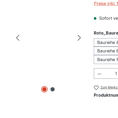
Preise inkl
Sofort ver
Roto_Baure
Baureihe 
Baureihe 
Baureihe 
Produkt
Zum Merkze
Produktnu