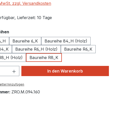
. MwSt. zzgl. Versandkosten
fügbar, Lieferzeit: 10 Tage
auswählen
ihen
6_H
Baureihe 6_K
Baureihe 84_H (Holz)
84_K
Baureihe R6_H (Holz)
Baureihe R6_K
R8_H (Holz)
Baureihe R8_K
 Anzahl: Gib den gewünschten Wert ein 
In den Warenkorb
ttel hinzufügen
mmer:
ZRO.M.094.160