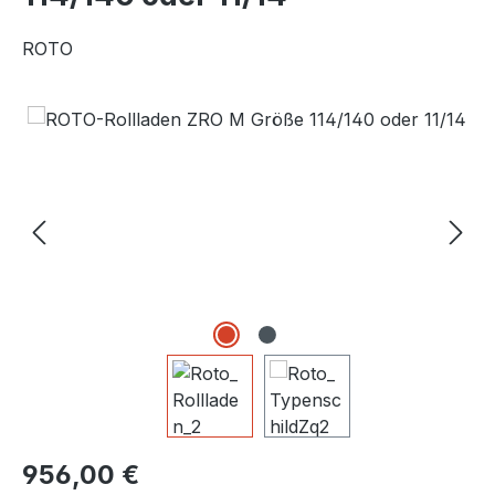
ROTO
Bildergalerie überspringen
Regulärer Preis:
956,00 €