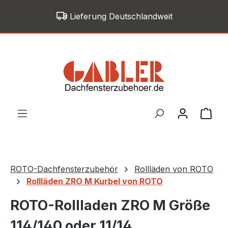
Zum Hauptinhalt springen
Lieferung Deutschlandweit
War
ROTO-Dachfensterzubehör
Rollläden von ROTO
Rollläden ZRO M Kurbel von ROTO
ROTO-Rollladen ZRO M Größe
114/140 oder 11/14