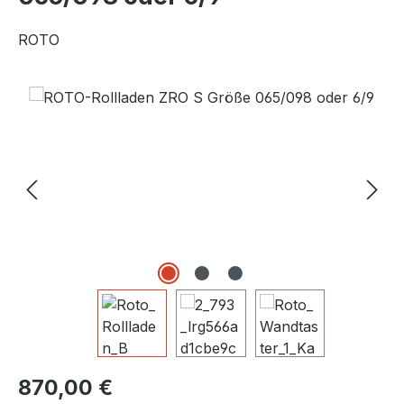
ROTO
Bildergalerie überspringen
Regulärer Preis:
870,00 €