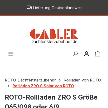
Zum Hauptinhalt springen
Lieferung Deutschlandweit
War
ROTO-Dachfensterzubehör
Rollläden von ROTO
Rollläden ZRO S Solar von ROTO
ROTO-Rollladen ZRO S Größe
065/098 oder 6/9