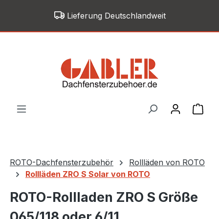
Zum Hauptinhalt springen
Lieferung Deutschlandweit
War
ROTO-Dachfensterzubehör
Rollläden von ROTO
Rollläden ZRO S Solar von ROTO
ROTO-Rollladen ZRO S Größe
065/118 oder 6/11