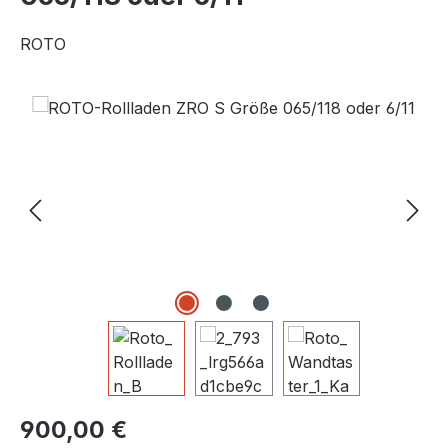
ROTO
Bildergalerie überspringen
Regulärer Preis:
900,00 €