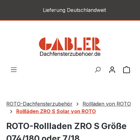
Zum Hauptinhalt springen
Lieferung Deutschlandweit
War
ROTO-Dachfensterzubehör
Rollläden von ROTO
Rollläden ZRO S Solar von ROTO
ROTO-Rollladen ZRO S Größe
074/180 oder 7/18