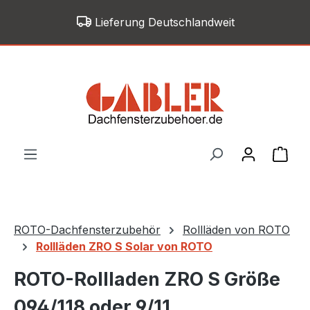
Zum Hauptinhalt springen
Lieferung Deutschlandweit
War
ROTO-Dachfensterzubehör
Rollläden von ROTO
Rollläden ZRO S Solar von ROTO
ROTO-Rollladen ZRO S Größe
094/118 oder 9/11