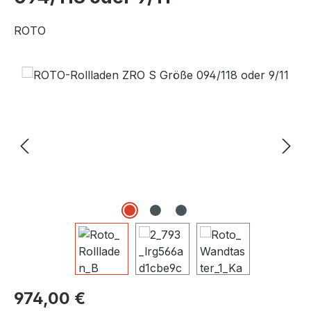
ROTO
Bildergalerie überspringen
Regulärer Preis:
974,00 €