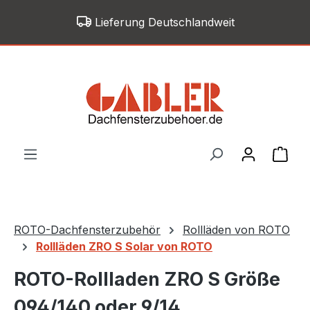
Zum Hauptinhalt springen
Lieferung Deutschlandweit
War
ROTO-Dachfensterzubehör
Rollläden von ROTO
Rollläden ZRO S Solar von ROTO
ROTO-Rollladen ZRO S Größe
094/140 oder 9/14