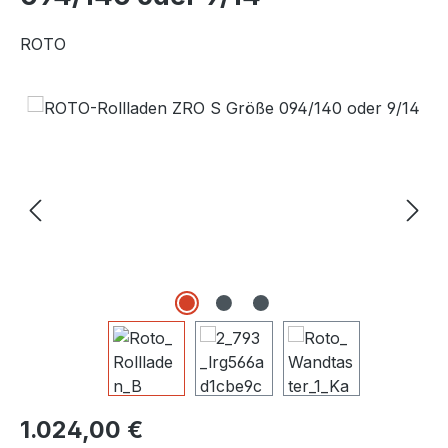
ROTO
Bildergalerie überspringen
Regulärer Preis:
1.024,00 €