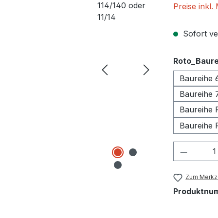
Preise inkl
Sofort ver
Roto_Baure
Baureihe 
Baureihe 
Baureihe 
Baureihe 
Produkt
Zum Merkze
Produktnu