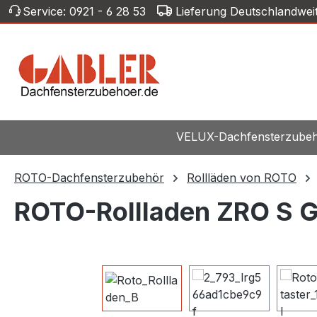
Service:
0921 - 6 28 53
Lieferung Deutschlandwei
m Hauptinhalt springen
Zur Suche springen
Zur Hauptnavigation springen
VELUX-Dachfensterzube
ROTO-Dachfensterzubehör
Rollläden von ROTO
ROTO-Rollladen ZRO S G
Bildergalerie überspringen