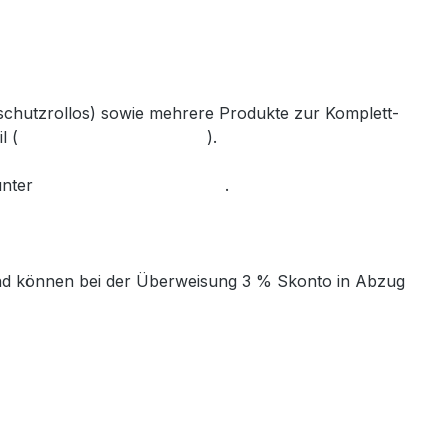
nschutzrollos) sowie mehrere Produkte zur Komplett-
l (
info@gabler-bayreuth.de
).
unter
www.gabler-bayreuth.de
.
t und können bei der Überweisung 3 % Skonto in Abzug