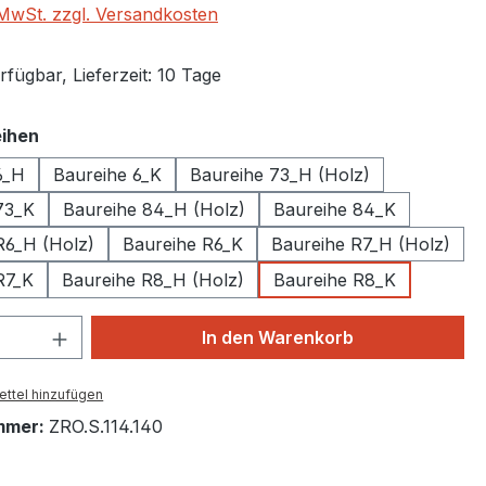
. MwSt. zzgl. Versandkosten
fügbar, Lieferzeit: 10 Tage
auswählen
ihen
6_H
Baureihe 6_K
Baureihe 73_H (Holz)
73_K
Baureihe 84_H (Holz)
Baureihe 84_K
R6_H (Holz)
Baureihe R6_K
Baureihe R7_H (Holz)
R7_K
Baureihe R8_H (Holz)
Baureihe R8_K
 Anzahl: Gib den gewünschten Wert ein 
In den Warenkorb
ttel hinzufügen
mmer:
ZRO.S.114.140