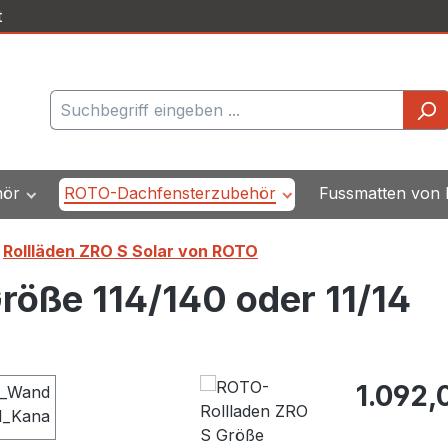
t
hör
ROTO-Dachfensterzubehör
Fussmatten von
Rollläden ZRO S Solar von ROTO
röße 114/140 oder 11/14
Regulärer Pr
1.092,