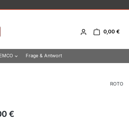
0,00 €
War
 EMCO
Frage & Antwort
ROTO
eis:
00 €