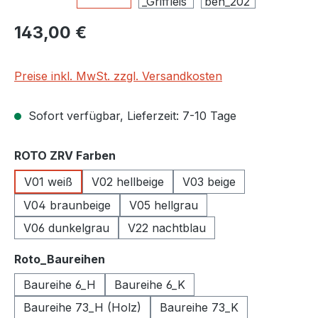
Regulärer Preis:
143,00 €
Preise inkl. MwSt. zzgl. Versandkosten
Sofort verfügbar, Lieferzeit: 7-10 Tage
auswählen
ROTO ZRV Farben
V01 weiß
V02 hellbeige
V03 beige
V04 braunbeige
V05 hellgrau
V06 dunkelgrau
V22 nachtblau
auswählen
Roto_Baureihen
Baureihe 6_H
Baureihe 6_K
Baureihe 73_H (Holz)
Baureihe 73_K