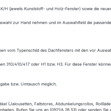
K/H (jeweils Kunststoff- und Holz-Fenster) sowie die neu
Auswahl zur Hand nehmen und im Auswahlfeld die passende
gaben vom Typenschild des Dachfensters mit den vor Auswa
hen 310/410/417 oder H1 bzw. H3. Für diese Fenster könne
gabe bzw. Umtausch möglich.
kel (Jalousetten, Faltstores, Abdunkelungsrollos, Rolllä
anbieten.
Rufen Sie uns an (0921/6 28 53)
oder senden Sie u