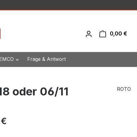
0,00 €
War
 EMCO
Frage & Antwort
18 oder 06/11
ROTO
eis:
 €