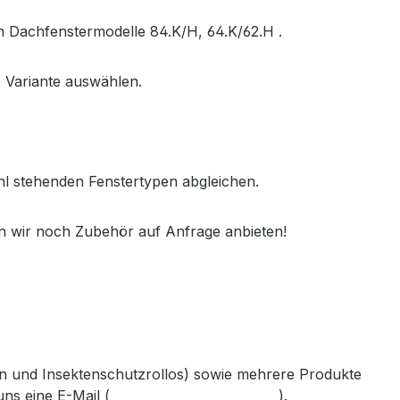
en Dachfenstermodelle 84.K/H, 64.K/62.H .
 Variante auswählen.
hl stehenden Fenstertypen abgleichen.
n wir noch Zubehör auf Anfrage anbieten!
den und Insektenschutzrollos) sowie mehrere Produkte
ns eine E-Mail (
info@gabler-bayreuth.de
).