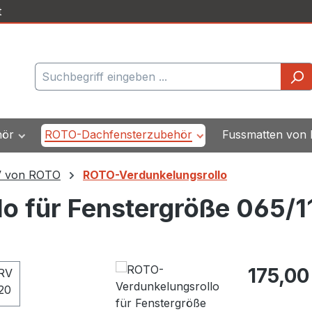
t
hör
ROTO-Dachfensterzubehör
Fussmatten von
V von ROTO
ROTO-Verdunkelungsrollo
o für Fenstergröße 065/1
Regulärer Pr
175,00