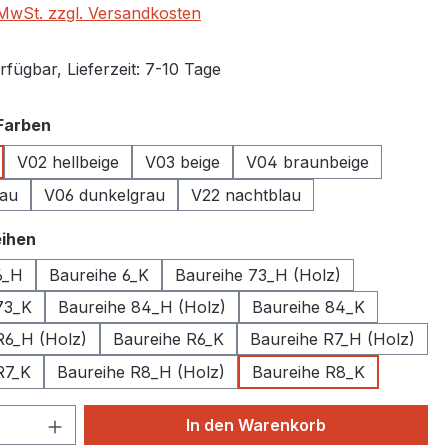
. MwSt. zzgl. Versandkosten
fügbar, Lieferzeit: 7-10 Tage
auswählen
Farben
V02 hellbeige
V03 beige
V04 braunbeige
rau
V06 dunkelgrau
V22 nachtblau
auswählen
ihen
6_H
Baureihe 6_K
Baureihe 73_H (Holz)
73_K
Baureihe 84_H (Holz)
Baureihe 84_K
R6_H (Holz)
Baureihe R6_K
Baureihe R7_H (Holz)
R7_K
Baureihe R8_H (Holz)
Baureihe R8_K
 Anzahl: Gib den gewünschten Wert ein 
In den Warenkorb