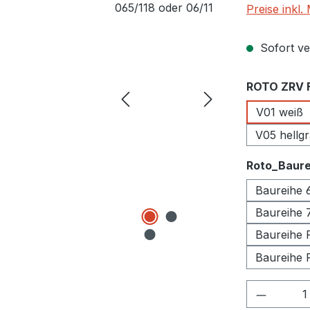
Preise inkl
Sofort ver
ROTO ZRV 
V01 weiß
V05 hellg
Roto_Baure
Baureihe 
Baureihe 
Baureihe 
Baureihe 
Produkt