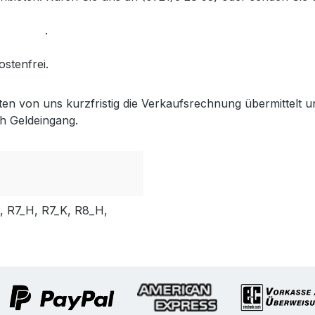
dem Link
.
ostenfrei.
lten von uns kurzfristig die Verkaufsrechnung übermittel
h Geldeingang.
, R7_H, R7_K, R8_H,