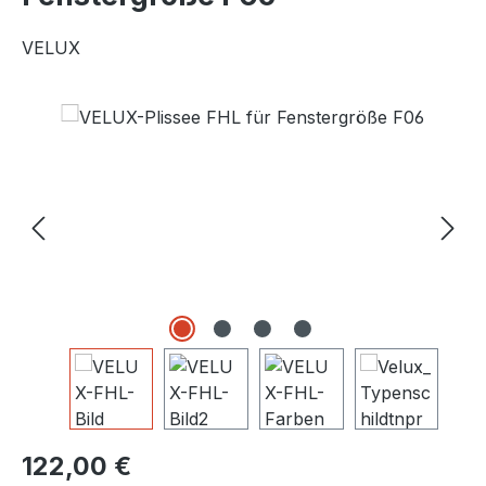
VELUX
Bildergalerie überspringen
Regulärer Preis:
122,00 €