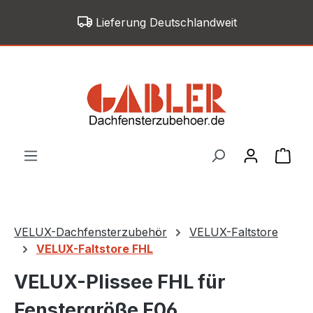
Zum Hauptinhalt springen
Lieferung Deutschlandweit
War
VELUX-Dachfensterzubehör
VELUX-Faltstore
VELUX-Faltstore FHL
VELUX-Plissee FHL für
Fenstergröße F06