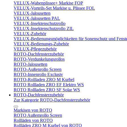
VELUX-Wabenplissee+ Markise FOP
VELUX-Vorteils-Set Markise u. Plissee FOL
VELUX-Jalousetten
VELUX-Jalousetten PAL
VELUX-Insektenschutzrollo
VELUX-Insektenschutzrollo ZIL
VELUX-Zubehör
VELUX-Bedienungsmöglichkeiten für Sonenschutz und Fenst
VELUX-Bedienungs-Zubehör
VELUX-Pflegezubehör
ROTO-Dachfensterzubehör
ROTO-Verdunkelungsrollos
ROTO-Jalousetten
ROTO-Außenrollo Screen
ROTO-Innenrollo Exclusiv
ROTO-Rollladen ZRO M Kurbel
ROTO Rollladen ZRO EF Elektro WS
ROTO Rollladen ZRO SF Solar WS
ROTO-Dachfensterzubehör
Zur Kategorie ROTO-Dachfensterzubehör
Markisen von ROTO
ROTO Außemrollo Screen
Rollläden von ROTO
Rollläden ZRO M Kurbel von ROTO