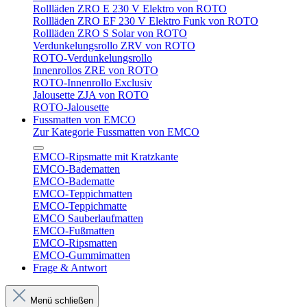
Rollläden ZRO E 230 V Elektro von ROTO
Rollläden ZRO EF 230 V Elektro Funk von ROTO
Rollläden ZRO S Solar von ROTO
Verdunkelungsrollo ZRV von ROTO
ROTO-Verdunkelungsrollo
Innenrollos ZRE von ROTO
ROTO-Innenrollo Exclusiv
Jalousette ZJA von ROTO
ROTO-Jalousette
Fussmatten von EMCO
Zur Kategorie Fussmatten von EMCO
EMCO-Ripsmatte mit Kratzkante
EMCO-Badematten
EMCO-Badematte
EMCO-Teppichmatten
EMCO-Teppichmatte
EMCO Sauberlaufmatten
EMCO-Fußmatten
EMCO-Ripsmatten
EMCO-Gummimatten
Frage & Antwort
Menü schließen