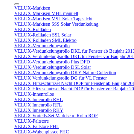
VELUX-Markisen
VELUX-Markisen MHL manuell
VELUX-Markisen MSL Solar Tageslicht
VELUX-Markisen SSS Solar Verdunkelung
VELUX-Rollläden
VELUX-Rollladen SSL Solar
VELUX-Rollladen SML Elektro
VELUX-Verdunkelungsrollo
VELUX-Verdunkelungsrollo DKL für Fenster ab Baujahr 201
VELUX Verdunkelungsrollo DKL für Fenster vor Baujahr 20
VELUX-Verdunkelungsrollo Plus DFD
VELUX-Verdunkelungsrollo DSL Solar
VELUX-Verdunkelungsrollo DKY Nature Collection
VELUX Verdunkelungsrollo DG für VL Fenster
VELUX-Hitzeschutzset Nacht DOP für Fenster ab Baujahr 20
VELUX Hitzeschutzset Nacht DOP für Fenster vor Baujahr 2
VELUX-Innenrollos
VELUX Innenrollo RHL
VELUX Innenrollo RFL
VELUX Innenrollo RKY
VELUX Vorteils-Set Markise u. Rollo ROF
VELUX-Faltstore
VELUX-Faltstore FHL
VELUX-Wabenplissee FHC