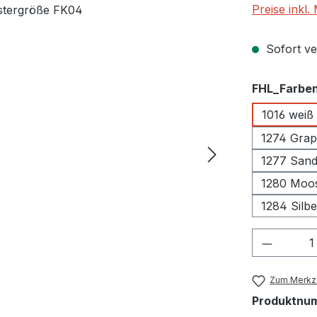
Preise inkl
Sofort ver
FHL_Farbe
1016 weiß
1274 Grap
1277 Sand
1280 Moo
1284 Silb
Produkt
Zum Merkze
Produktnu