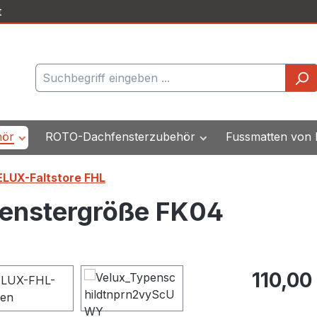
t
hör
ROTO-Dachfensterzubehör
Fussmatten von
LUX-Faltstore FHL
Fenstergröße FK04
Regulärer Pr
110,00