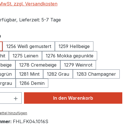
. MwSt. zzgl. Versandkosten
fügbar, Lieferzeit: 5-7 Tage
auswählen
n
1256 Weiß gemustert
1259 Hellbeige
hit
1275 Leinen
1276 Mokka gepunkte
beige
1278 Cremebeige
1279 Weinrot
sgrün
1281 Mint
1282 Grau
1283 Champagner
ergrau
1286 Demin
 Anzahl: Gib den gewünschten Wert ein 
In den Warenkorb
ttel hinzufügen
mmer:
FHL.FK04.1016S