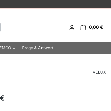
0,00 €
War
 EMCO
Frage & Antwort
VELUX
eis:
 €