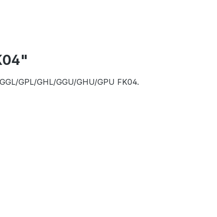
K04"
nster GGL/GPL/GHL/GGU/GHU/GPU FK04.