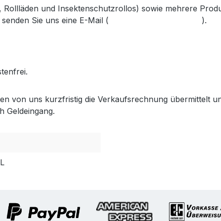
s, Rollläden und Insektenschutzrollos) sowie mehrere Prod
 senden Sie uns eine E-Mail (
info@gabler-bayreuth.de
).
.gabler-bayreuth.de/Produkte/VELUX-Innenzubehoer.htm
tenfrei.
lten von uns kurzfristig die Verkaufsrechnung übermittel
h Geldeingang.
PL