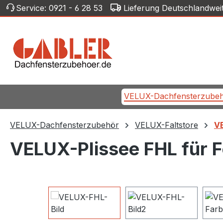
Service:
0921 - 6 28 53
Lieferung Deutschlandwei
m Hauptinhalt springen
Zur Suche springen
Zur Hauptnavigation springen
VELUX-Dachfensterzube
VELUX-Dachfensterzubehör
VELUX-Faltstore
VE
VELUX-Plissee FHL für 
Bildergalerie überspringen