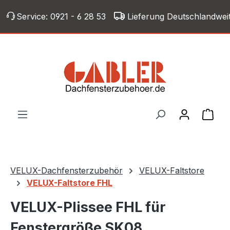
Zum Hauptinhalt springen
Service:
0921 - 6 28 53
Lieferung Deutschlandwei
War
VELUX-Dachfensterzubehör
VELUX-Faltstore
VELUX-Faltstore FHL
VELUX-Plissee FHL für
Fenstergröße SK08