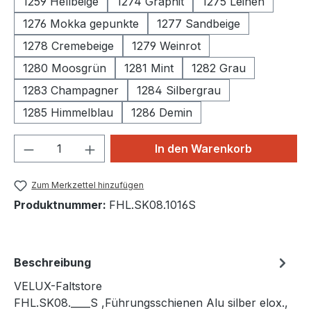
1259 Hellbeige
1274 Graphit
1275 Leinen
1276 Mokka gepunkte
1277 Sandbeige
1278 Cremebeige
1279 Weinrot
1280 Moosgrün
1281 Mint
1282 Grau
1283 Champagner
1284 Silbergrau
1285 Himmelblau
1286 Demin
Produkt Anzahl: Gib den gewünschten We
In den Warenkorb
Zum Merkzettel hinzufügen
Produktnummer:
FHL.SK08.1016S
Beschreibung
VELUX-Faltstore
FHL.SK08.____S ,Führungsschienen Alu silber elox.,