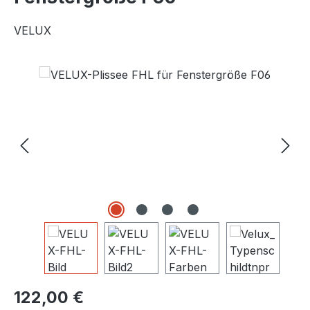
VELUX
Bildergalerie überspringen
Regulärer Preis:
122,00 €