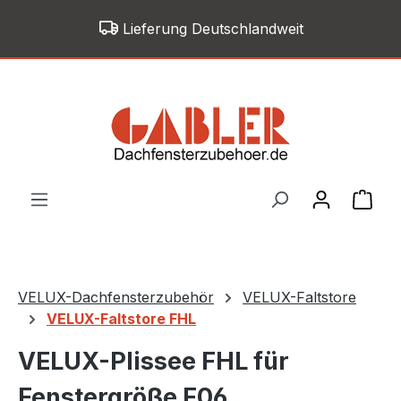
Zum Hauptinhalt springen
Lieferung Deutschlandweit
War
VELUX-Dachfensterzubehör
VELUX-Faltstore
VELUX-Faltstore FHL
VELUX-Plissee FHL für
Fenstergröße F06