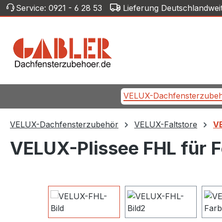
Service:
0921 - 6 28 53
Lieferung Deutschlandwei
m Hauptinhalt springen
Zur Suche springen
Zur Hauptnavigation springen
VELUX-Dachfensterzube
VELUX-Dachfensterzubehör
VELUX-Faltstore
VE
VELUX-Plissee FHL für 
Bildergalerie überspringen