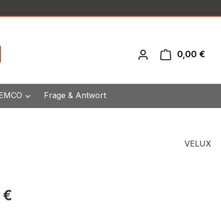
0,00 €
War
 EMCO
Frage & Antwort
VELUX
eis:
 €