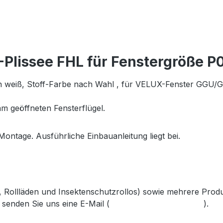
Plissee FHL für Fenstergröße P
n
weiß
, Stoff-Farbe nach Wahl , für VELUX-Fenster GGU/
m geöffneten Fensterflügel.
Montage. Ausführliche Einbauanleitung liegt bei.
s, Rollläden und Insektenschutzrollos) sowie mehrere Prod
 senden Sie uns eine E-Mail (
info@gabler-bayreuth.de
).