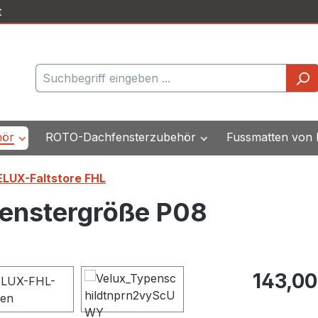
t
hör
ROTO-Dachfensterzubehör
Fussmatten von
LUX-Faltstore FHL
Fenstergröße P08
Regulärer Pr
143,00