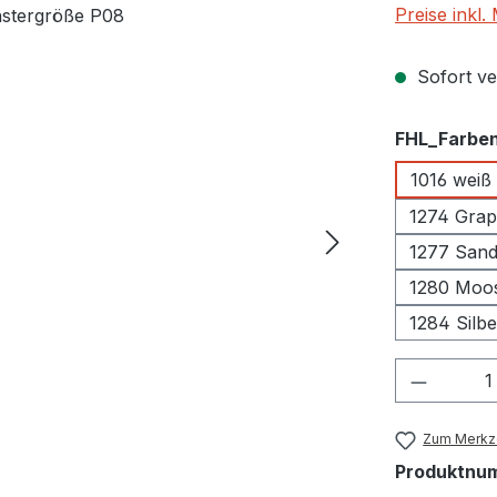
Preise inkl
Sofort ver
FHL_Farbe
1016 weiß
1274 Grap
1277 Sand
1280 Moo
1284 Silb
Produkt
Zum Merkze
Produktnu