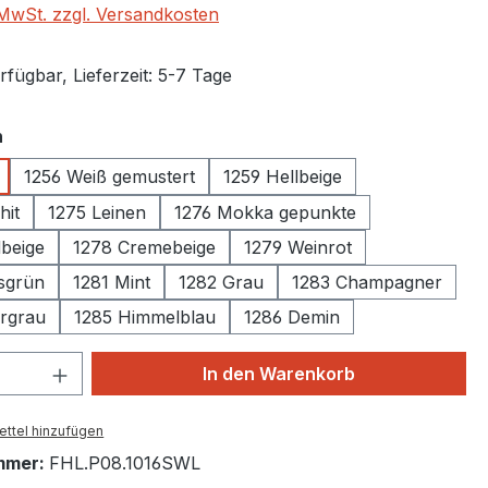
. MwSt. zzgl. Versandkosten
fügbar, Lieferzeit: 5-7 Tage
auswählen
n
1256 Weiß gemustert
1259 Hellbeige
hit
1275 Leinen
1276 Mokka gepunkte
beige
1278 Cremebeige
1279 Weinrot
sgrün
1281 Mint
1282 Grau
1283 Champagner
ergrau
1285 Himmelblau
1286 Demin
 Anzahl: Gib den gewünschten Wert ein 
In den Warenkorb
ttel hinzufügen
mmer:
FHL.P08.1016SWL