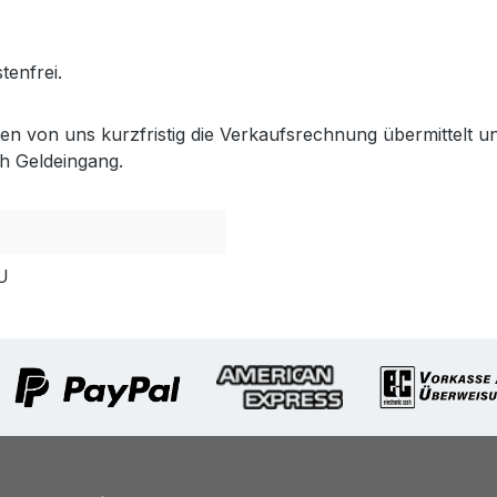
.gabler-bayreuth.de/Produkte/VELUX-Innenzubehoer.htm
tenfrei.
lten von uns kurzfristig die Verkaufsrechnung übermittel
h Geldeingang.
U