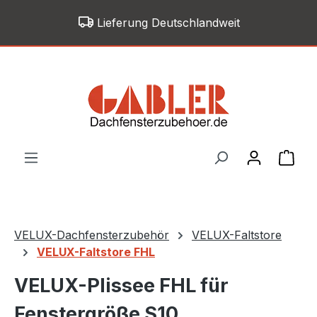
Zum Hauptinhalt springen
Lieferung Deutschlandweit
War
VELUX-Dachfensterzubehör
VELUX-Faltstore
VELUX-Faltstore FHL
VELUX-Plissee FHL für
Fenstergröße S10