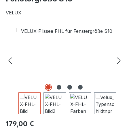
VELUX
Bildergalerie überspringen
Regulärer Preis:
179,00 €