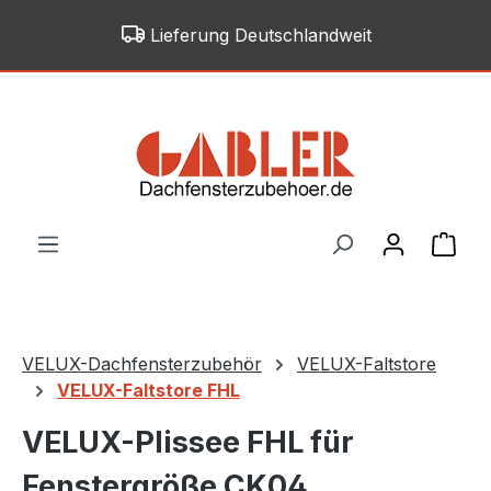
Zum Hauptinhalt springen
Lieferung Deutschlandweit
War
VELUX-Dachfensterzubehör
VELUX-Faltstore
VELUX-Faltstore FHL
VELUX-Plissee FHL für
Fenstergröße CK04