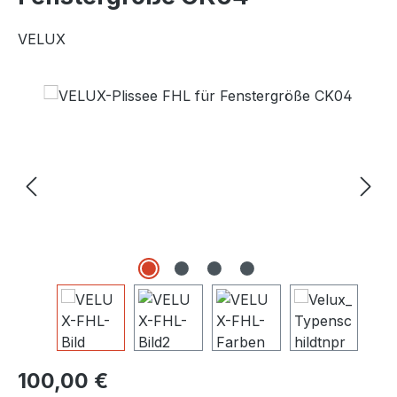
VELUX
Bildergalerie überspringen
Regulärer Preis:
100,00 €