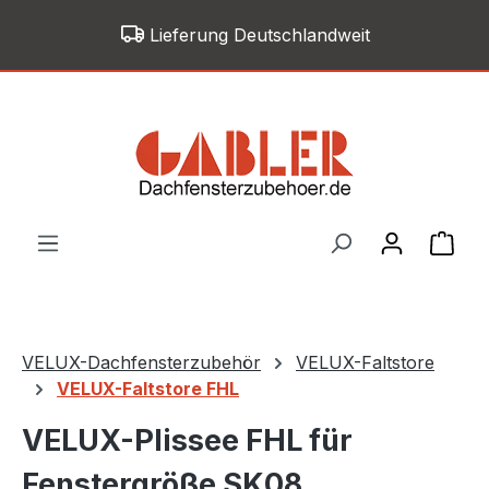
Zum Hauptinhalt springen
Lieferung Deutschlandweit
War
VELUX-Dachfensterzubehör
VELUX-Faltstore
VELUX-Faltstore FHL
VELUX-Plissee FHL für
Fenstergröße SK08