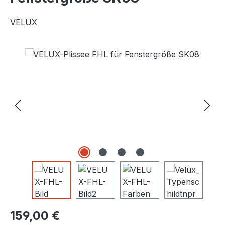
VELUX
Bildergalerie überspringen
Regulärer Preis:
159,00 €