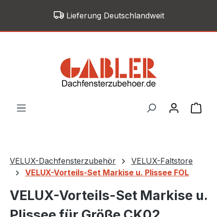
Zum Hauptinhalt springen
Lieferung Deutschlandweit
War
VELUX-Dachfensterzubehör
VELUX-Faltstore
VELUX-Vorteils-Set Markise u. Plissee FOL
VELUX-Vorteils-Set Markise u.
Plissee für Größe CK02