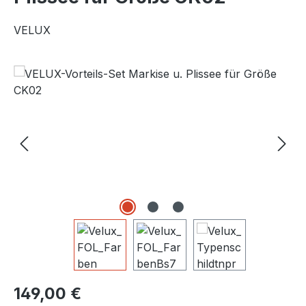
VELUX
Bildergalerie überspringen
Regulärer Preis:
149,00 €