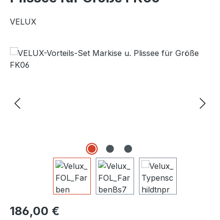
VELUX
Bildergalerie überspringen
Regulärer Preis:
186,00 €