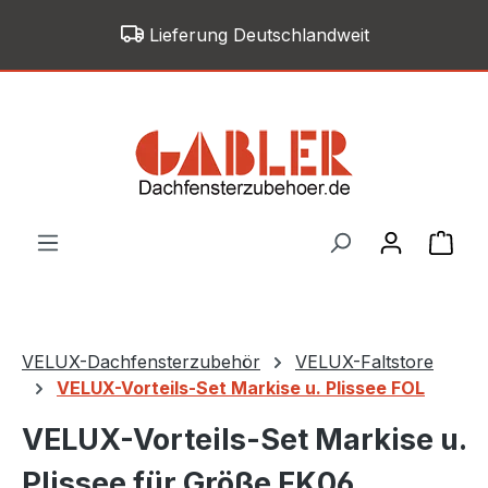
Zum Hauptinhalt springen
Lieferung Deutschlandweit
War
VELUX-Dachfensterzubehör
VELUX-Faltstore
VELUX-Vorteils-Set Markise u. Plissee FOL
VELUX-Vorteils-Set Markise u.
Plissee für Größe FK06