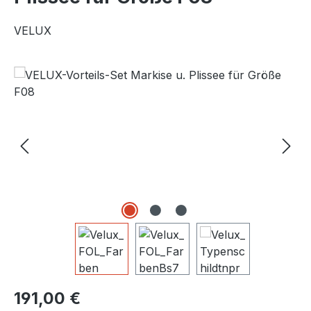
VELUX
Bildergalerie überspringen
Regulärer Preis:
191,00 €