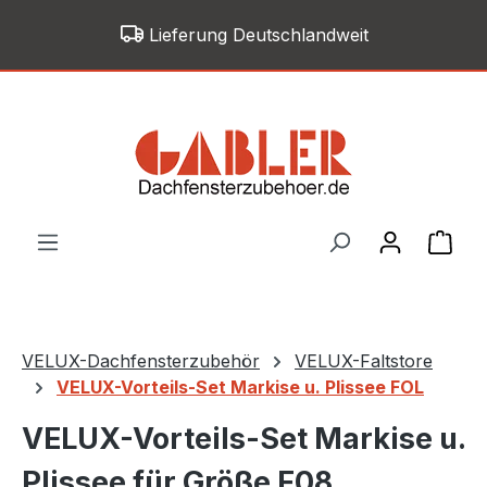
Zum Hauptinhalt springen
Lieferung Deutschlandweit
War
VELUX-Dachfensterzubehör
VELUX-Faltstore
VELUX-Vorteils-Set Markise u. Plissee FOL
VELUX-Vorteils-Set Markise u.
Plissee für Größe F08