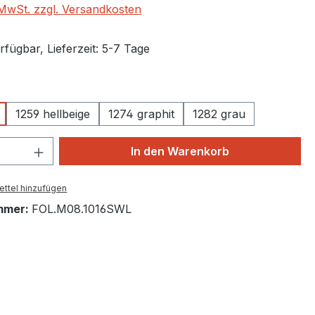
. MwSt. zzgl. Versandkosten
fügbar, Lieferzeit: 5-7 Tage
auswählen
1259 hellbeige
1274 graphit
1282 grau
 Anzahl: Gib den gewünschten Wert ein 
In den Warenkorb
ttel hinzufügen
mmer:
FOL.M08.1016SWL