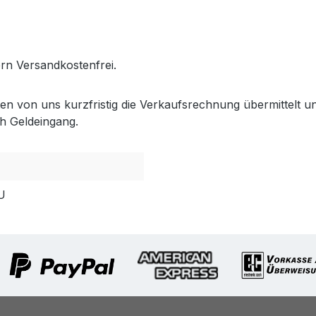
.gabler-bayreuth.de/Produkte/VELUX-Innenzubehoer.htm
fern Versandkostenfrei.
lten von uns kurzfristig die Verkaufsrechnung übermittel
h Geldeingang.
U