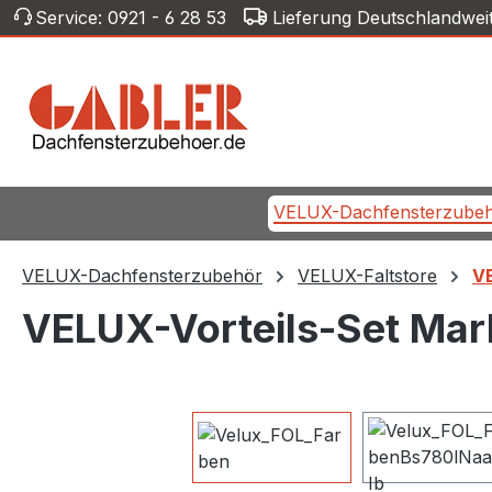
Service:
0921 - 6 28 53
Lieferung Deutschlandwei
m Hauptinhalt springen
Zur Suche springen
Zur Hauptnavigation springen
VELUX-Dachfensterzube
VELUX-Dachfensterzubehör
VELUX-Faltstore
VE
VELUX-Vorteils-Set Mark
Bildergalerie überspringen