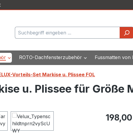
t
hör
ROTO-Dachfensterzubehör
Fussmatten von
LUX-Vorteils-Set Markise u. Plissee FOL
ise u. Plissee für Größe
Regulärer Pr
198,00