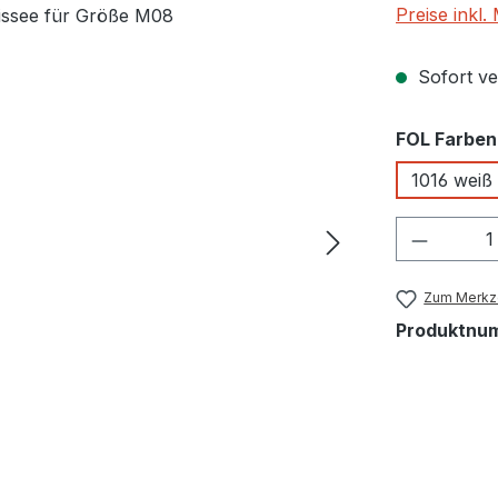
Preise inkl
Sofort ver
FOL Farben
1016 weiß
Produkt
Zum Merkze
Produktnu