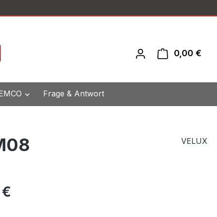
0,00 €
War
 EMCO
Frage & Antwort
 M08
VELUX
eis:
 €