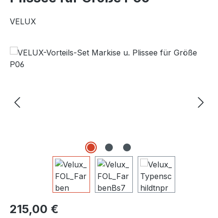
VELUX
Bildergalerie überspringen
Regulärer Preis:
215,00 €