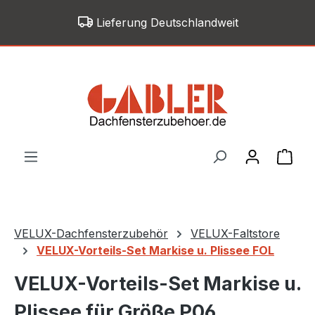
Zum Hauptinhalt springen
Lieferung Deutschlandweit
War
VELUX-Dachfensterzubehör
VELUX-Faltstore
VELUX-Vorteils-Set Markise u. Plissee FOL
VELUX-Vorteils-Set Markise u.
Plissee für Größe P06