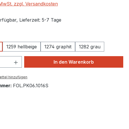
. MwSt. zzgl. Versandkosten
fügbar, Lieferzeit: 5-7 Tage
auswählen
1259 hellbeige
1274 graphit
1282 grau
 Anzahl: Gib den gewünschten Wert ein 
In den Warenkorb
ttel hinzufügen
mmer:
FOL.PK06.1016S