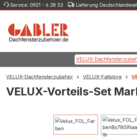
Service:
0921 - 6 28 53
Lieferung Deutschlandwei
m Hauptinhalt springen
Zur Suche springen
Zur Hauptnavigation springen
VELUX-Dachfensterzube
VELUX-Dachfensterzubehör
VELUX-Faltstore
VE
VELUX-Vorteils-Set Mark
Bildergalerie überspringen