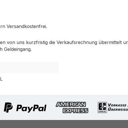
.gabler-bayreuth.de/Produkte/VELUX-Innenzubehoer.htm
fern Versandkostenfrei.
lten von uns kurzfristig die Verkaufsrechnung übermittel
h Geldeingang.
PL