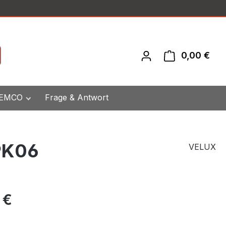
0,00 €
War
 EMCO
Frage & Antwort
 PK06
VELUX
eis:
 €