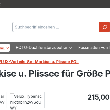
t
hör
ROTO-Dachfensterzubehör
Fussmatten von
LUX-Vorteils-Set Markise u. Plissee FOL
ise u. Plissee für Größe
Regulärer Pr
215,00