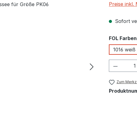
Preise inkl
Sofort ver
FOL Farben
1016 weiß
Produkt
Zum Merkze
Produktnu