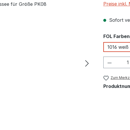
Preise inkl
Sofort ver
FOL Farben
1016 weiß
Produkt
Zum Merkze
Produktnu