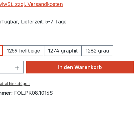
. MwSt. zzgl. Versandkosten
fügbar, Lieferzeit: 5-7 Tage
auswählen
1259 hellbeige
1274 graphit
1282 grau
 Anzahl: Gib den gewünschten Wert ein 
In den Warenkorb
ttel hinzufügen
mmer:
FOL.PK08.1016S