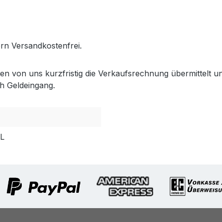
.gabler-bayreuth.de/Produkte/VELUX-Innenzubehoer.htm
fern Versandkostenfrei.
lten von uns kurzfristig die Verkaufsrechnung übermittel
h Geldeingang.
PL