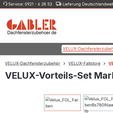
Service:
0921 - 6 28 53
Lieferung Deutschlandwei
m Hauptinhalt springen
Zur Suche springen
Zur Hauptnavigation springen
VELUX-Dachfensterzube
VELUX-Dachfensterzubehör
VELUX-Faltstore
VE
VELUX-Vorteils-Set Mark
Bildergalerie überspringen