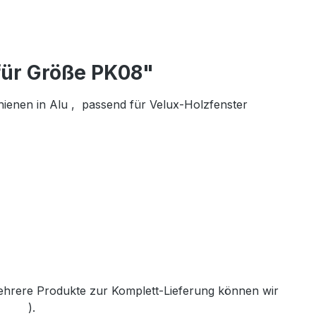
für Größe PK08"
hienen in Alu , passend für Velux-Holzfenster
mehrere Produkte zur Komplett-Lieferung können wir
th.de
).