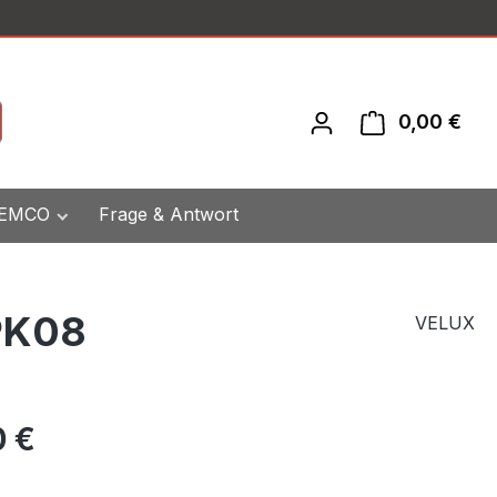
0,00 €
War
 EMCO
Frage & Antwort
 PK08
VELUX
eis:
0 €