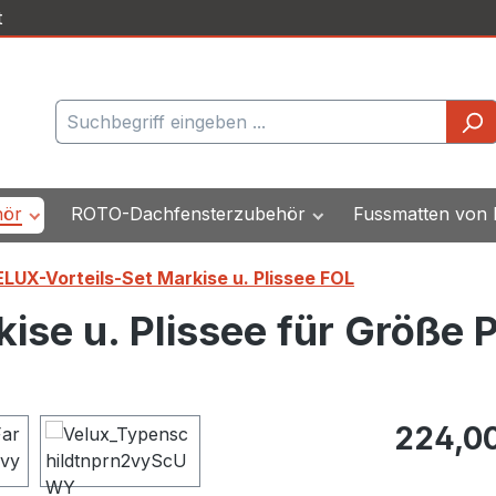
t
hör
ROTO-Dachfensterzubehör
Fussmatten von
LUX-Vorteils-Set Markise u. Plissee FOL
ise u. Plissee für Größe
Regulärer Pr
224,0