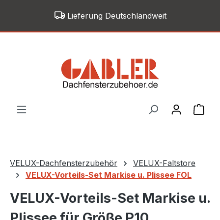
Zum Hauptinhalt springen
Lieferung Deutschlandweit
War
VELUX-Dachfensterzubehör
VELUX-Faltstore
VELUX-Vorteils-Set Markise u. Plissee FOL
VELUX-Vorteils-Set Markise u.
Plissee für Größe P10