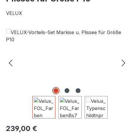
VELUX
Bildergalerie überspringen
Regulärer Preis:
239,00 €