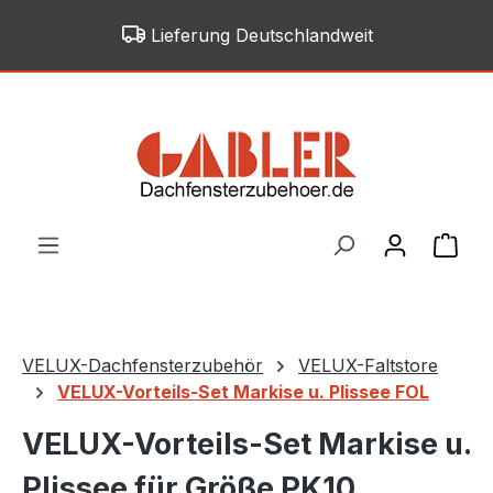
Zum Hauptinhalt springen
Lieferung Deutschlandweit
War
VELUX-Dachfensterzubehör
VELUX-Faltstore
VELUX-Vorteils-Set Markise u. Plissee FOL
VELUX-Vorteils-Set Markise u.
Plissee für Größe PK10