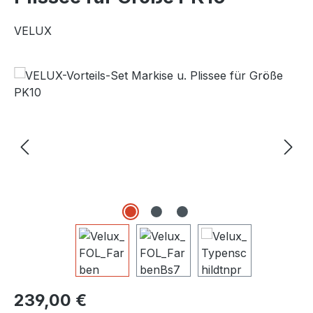
VELUX
Bildergalerie überspringen
Regulärer Preis:
239,00 €