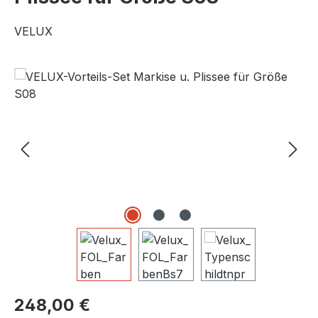
VELUX
Bildergalerie überspringen
Regulärer Preis:
248,00 €