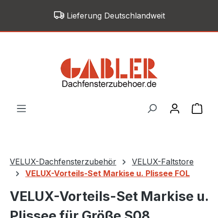
Zum Hauptinhalt springen
Lieferung Deutschlandweit
War
VELUX-Dachfensterzubehör
VELUX-Faltstore
VELUX-Vorteils-Set Markise u. Plissee FOL
VELUX-Vorteils-Set Markise u.
Plissee für Größe S08