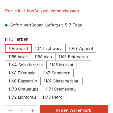
Preise inkl. MwSt. zzgl. Versandkosten
Sofort verfügbar, Lieferzeit: 5-7 Tage
auswählen
FHC Farben
1045 weiß
1047 schwarz
1049 Apricot
1155 beige
1156 blau
1163 Betongrau
1164 Schiefergrau
1165 Muskat
1166 Elfenbein
1167 Sanddorn
1168 Blassgrün
1169 Gletscherblau
1170 Grautaupe
1171 Cremegrau
1172 Lichtgrau
1173 Petrol
Produkt Anzahl: Gib den gewünschten We
In den Warenkorb