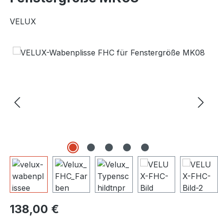
VELUX
Bildergalerie überspringen
Regulärer Preis:
138,00 €