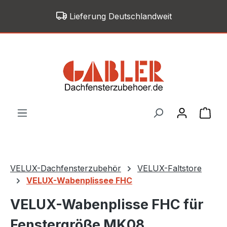
Zum Hauptinhalt springen
Lieferung Deutschlandweit
War
VELUX-Dachfensterzubehör
VELUX-Faltstore
VELUX-Wabenplissee FHC
VELUX-Wabenplisse FHC für
Fenstergröße MK08