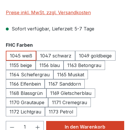
Preise inkl. MwSt. zzgl. Versandkosten
Sofort verfügbar, Lieferzeit: 5-7 Tage
auswählen
FHC Farben
1045 weiß
1047 schwarz
1049 goldbeige
1155 beige
1156 blau
1163 Betongrau
1164 Schiefergrau
1165 Muskat
1166 Elfenbein
1167 Sanddorn
1168 Blassgrün
1169 Gletscherblau
1170 Grautaupe
1171 Cremegrau
1172 Lichtgrau
1173 Petrol
Produkt Anzahl: Gib den gewünschten We
In den Warenkorb