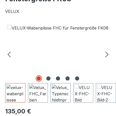
VELUX
Bildergalerie überspringen
Regulärer Preis:
135,00 €