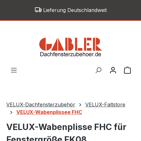
Zum Hauptinhalt springen
Lieferung Deutschlandweit
War
VELUX-Dachfensterzubehör
VELUX-Faltstore
VELUX-Wabenplissee FHC
VELUX-Wabenplisse FHC für
Fenstergröße FK08