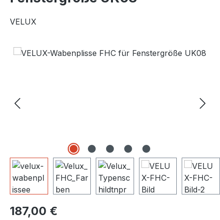
VELUX
Bildergalerie überspringen
Regulärer Preis:
187,00 €