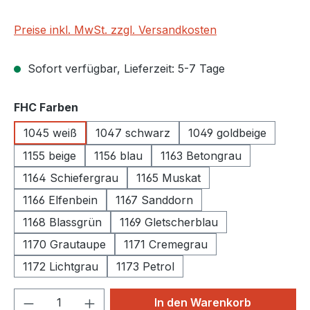
Preise inkl. MwSt. zzgl. Versandkosten
Sofort verfügbar, Lieferzeit: 5-7 Tage
auswählen
FHC Farben
1045 weiß
1047 schwarz
1049 goldbeige
1155 beige
1156 blau
1163 Betongrau
1164 Schiefergrau
1165 Muskat
1166 Elfenbein
1167 Sanddorn
1168 Blassgrün
1169 Gletscherblau
1170 Grautaupe
1171 Cremegrau
1172 Lichtgrau
1173 Petrol
Produkt Anzahl: Gib den gewünschten We
In den Warenkorb