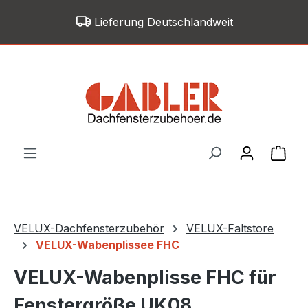
Zum Hauptinhalt springen
Lieferung Deutschlandweit
War
VELUX-Dachfensterzubehör
VELUX-Faltstore
VELUX-Wabenplissee FHC
VELUX-Wabenplisse FHC für
Fenstergröße UK08