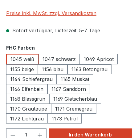
Preise inkl. MwSt. zzgl. Versandkosten
Sofort verfügbar, Lieferzeit: 5-7 Tage
auswählen
FHC Farben
1045 weiß
1047 schwarz
1049 Apricot
1155 beige
1156 blau
1163 Betongrau
1164 Schiefergrau
1165 Muskat
1166 Elfenbein
1167 Sanddorn
1168 Blassgrün
1169 Gletscherblau
1170 Grautaupe
1171 Cremegrau
1172 Lichtgrau
1173 Petrol
Produkt Anzahl: Gib den gewünschten We
In den Warenkorb