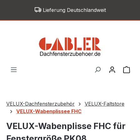
Zum Hauptinhalt springen
Lieferung Deutschlandweit
War
VELUX-Dachfensterzubehör
VELUX-Faltstore
VELUX-Wabenplissee FHC
VELUX-Wabenplisse FHC für
Fenstergröße PK08