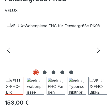
VELUX
Bildergalerie überspringen
Regulärer Preis:
153,00 €