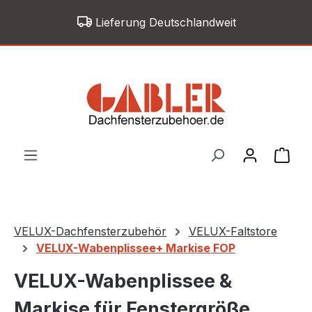
Zum Hauptinhalt springen
Lieferung Deutschlandweit
War
VELUX-Dachfensterzubehör
VELUX-Faltstore
VELUX-Wabenplissee+ Markise FOP
VELUX-Wabenplissee &
Markise für Fenstergröße