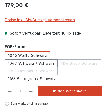
Regulärer Preis:
179,00 €
Preise inkl. MwSt. zzgl. Versandkosten
Sofort verfügbar, Lieferzeit: 10-15 Tage
auswählen
FOB-Farben
1045 Weiß / Schwarz
1047 Schwarz / Schwarz
1156 Blau / Schwarz
(Diese Option ist 
1156 Nachblau / Schwarz
(Diese Option ist zurzeit nicht verfügbar.)
1163 Betongrau / Schwarz
Produkt Anzahl: Gib den gewünschten We
In den Warenkorb
Zum Merkzettel hinzufügen