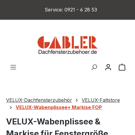
Zum Hauptinhalt springen
Service:
0921 - 6 28 53
War
VELUX-Dachfensterzubehör
VELUX-Faltstore
VELUX-Wabenplissee+ Markise FOP
VELUX-Wabenplissee &
Markise für Fenstergröße