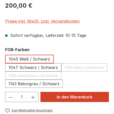
Regulärer Preis:
200,00 €
Preise inkl. MwSt. zzgl. Versandkosten
Sofort verfügbar, Lieferzeit: 10-15 Tage
auswählen
FOB-Farben
1045 Weiß / Schwarz
1047 Schwarz / Schwarz
1156 Blau / Schwarz
(Diese Option ist 
1156 Nachblau / Schwarz
(Diese Option ist zurzeit nicht verfügbar.)
1163 Betongrau / Schwarz
Produkt Anzahl: Gib den gewünschten We
In den Warenkorb
Zum Merkzettel hinzufügen