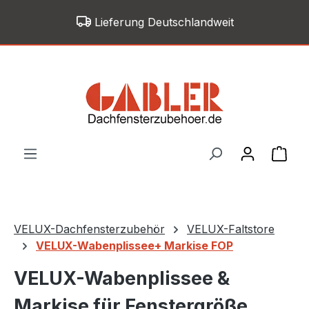
Zum Hauptinhalt springen
Lieferung Deutschlandweit
War
VELUX-Dachfensterzubehör
VELUX-Faltstore
VELUX-Wabenplissee+ Markise FOP
VELUX-Wabenplissee &
Markise für Fenstergröße