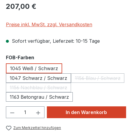
Regulärer Preis:
207,00 €
Preise inkl. MwSt. zzgl. Versandkosten
Sofort verfügbar, Lieferzeit: 10-15 Tage
auswählen
FOB-Farben
1045 Weiß / Schwarz
1047 Schwarz / Schwarz
1156 Blau / Schwarz
(Diese Option ist 
1156 Nachblau / Schwarz
(Diese Option ist zurzeit nicht verfügbar.)
1163 Betongrau / Schwarz
Produkt Anzahl: Gib den gewünschten We
In den Warenkorb
Zum Merkzettel hinzufügen